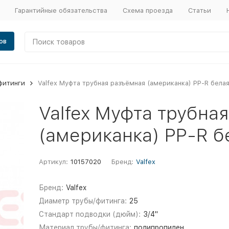
Гарантийные обязательства
Схема проезда
Статьи
ов
фитинги
Valfex Муфта трубная разъёмная (американка) PP-R белая
Valfex Муфта трубна
(американка) PP-R б
Артикул:
10157020
Бренд:
Valfex
Бренд:
Valfex
Диаметр трубы/фитинга:
25
Стандарт подводки (дюйм):
3/4"
Материал трубы/фитинга:
полипропилен