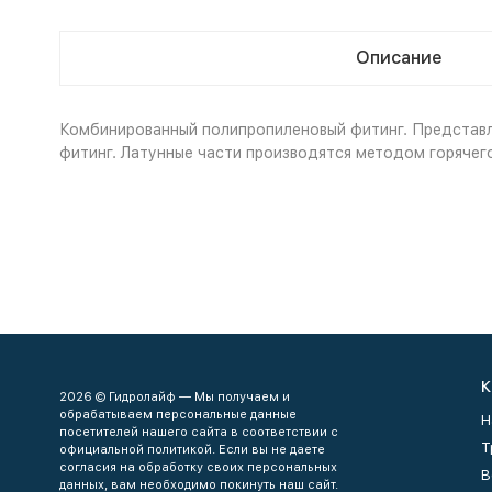
Описание
Комбинированный полипропиленовый фитинг. Представл
фитинг. Латунные части производятся методом горячег
К
2026 © Гидролайф — Мы получаем и
обрабатываем персональные данные
Н
посетителей нашего сайта в соответствии с
Т
официальной политикой. Если вы не даете
согласия на обработку своих персональных
В
данных, вам необходимо покинуть наш сайт.