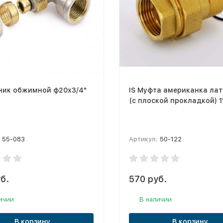
йник обжимной ф20х3/4"
IS Муфта американка ла
(с плоской прокладкой) 1
55-083
Артикул:
50-122
б.
570 руб.
ичии
В наличии
В корзину
В корзину