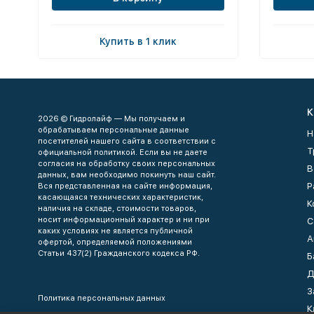
Купить в 1 клик
К
2026 © Гидролайф — Мы получаем и
обрабатываем персональные данные
Н
посетителей нашего сайта в соответствии с
Т
официальной политикой. Если вы не даете
согласия на обработку своих персональных
В
данных, вам необходимо покинуть наш сайт.
Р
Вся представленная на сайте информация,
касающаяся технических характеристик,
К
наличия на складе, стоимости товаров,
носит информационный характер и ни при
С
каких условиях не является публичной
А
офертой, определяемой положениями
Статьи 437(2) Гражданского кодекса РФ.
Б
Д
З
Политика персональных данных
К