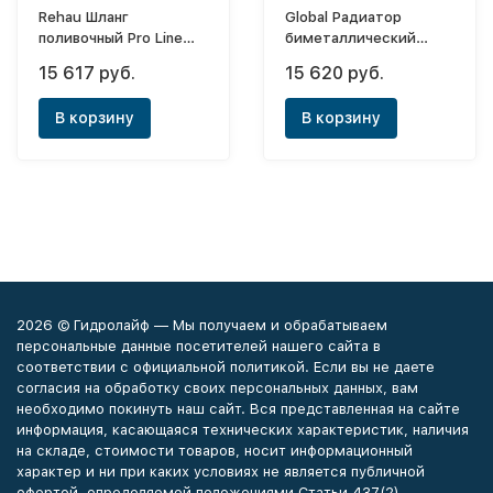
Rehau Шланг
Global Радиатор
поливочный Pro Line
биметаллический
1"х25м
Style Plus 500х10
15 617 руб.
15 620 руб.
(боковое)
В корзину
В корзину
2026 © Гидролайф — Мы получаем и обрабатываем
персональные данные посетителей нашего сайта в
соответствии с официальной политикой. Если вы не даете
согласия на обработку своих персональных данных, вам
необходимо покинуть наш сайт. Вся представленная на сайте
информация, касающаяся технических характеристик, наличия
на складе, стоимости товаров, носит информационный
характер и ни при каких условиях не является публичной
офертой, определяемой положениями Статьи 437(2)