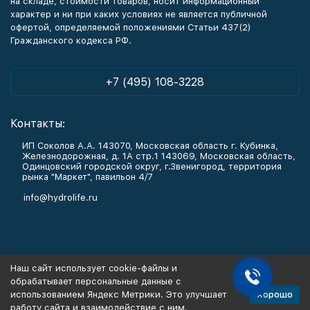
на складе, стоимости товаров, носит информационный
характер и ни при каких условиях не является публичной
офертой, определяемой положениями Статьи 437(2)
Гражданского кодекса РФ.
+7 (495) 108-3228
Контакты:
ИП Соколов А.А. 143070, Московская область г. Кубинка,
Железнодорожная, д. 1А стр.1 143069, Московская область,
Одинцовский городской округ, г.Звенигород, территория
рынка "Маркет", павильон 4/7
info@hydrolife.ru
Каталог товаров
Наш сайт использует cookie-файлы и
обрабатывает персональные данные с
Информация
Хорошо
использованием Яндекс Метрики. Это улучшает
работу сайта и взаимодействие с ним.