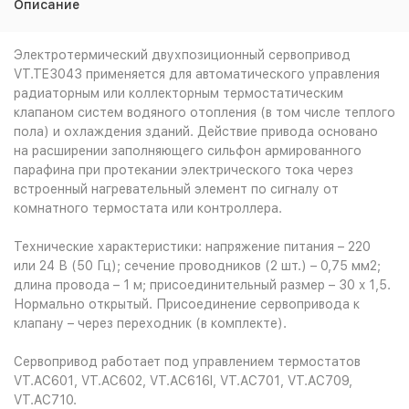
Описание
Электротермический двухпозиционный сервопривод
VT.TE3043 применяется для автоматического управления
радиаторным или коллекторным термостатическим
клапаном систем водяного отопления (в том числе теплого
пола) и охлаждения зданий. Действие привода основано
на расширении заполняющего сильфон армированного
парафина при протекании электрического тока через
встроенный нагревательный элемент по сигналу от
комнатного термостата или контроллера.
Технические характеристики: напряжение питания – 220
или 24 В (50 Гц); сечение проводников (2 шт.) – 0,75 мм2;
длина провода – 1 м; присоединительный размер – 30 x 1,5.
Нормально открытый. Присоединение сервопривода к
клапану – через переходник (в комплекте).
Cервопривод работает под управлением термостатов
VT.AC601, VT.AC602, VT.AC616I, VT.AC701, VT.AC709,
VT.AC710.