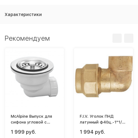
Характеристики
Рекомендуем
McAlpine Выпуск для
F.I.V. Уголок ПНД
сифона угловой с
латунный ф40ц.-1"1/4
нерж.решеткой 40-
(ВР)
1 999 руб.
1 994 руб.
113мм