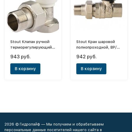
Stout Клапан ручной
Stout Кран шаровой
терморегулирующий,
полнопроходной, ВР/
угловой 3/4
НР, ручка бабочка 1/2,
943 руб.
942 руб.
американка
В корзину
В корзину
2026 © Гидролайф — Мы получаем и обрабатываем
персональные данные посетителей нашего сайта в