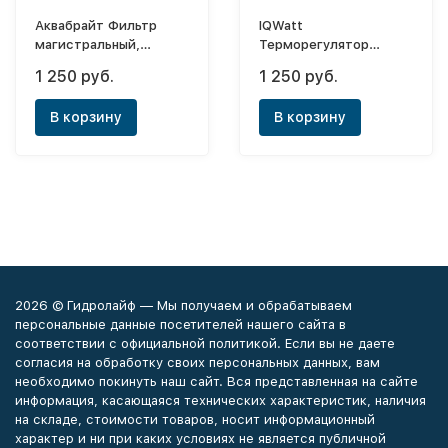
Аквабрайт Фильтр
IQWatt
магистральный,
Терморегулятор
двойной АБФ-2 3/4"
базовый Climatiq BT
1 250 руб.
1 250 руб.
(белый)
В корзину
В корзину
2026 © Гидролайф — Мы получаем и обрабатываем
персональные данные посетителей нашего сайта в
соответствии с официальной политикой. Если вы не даете
согласия на обработку своих персональных данных, вам
необходимо покинуть наш сайт. Вся представленная на сайте
информация, касающаяся технических характеристик, наличия
на складе, стоимости товаров, носит информационный
характер и ни при каких условиях не является публичной