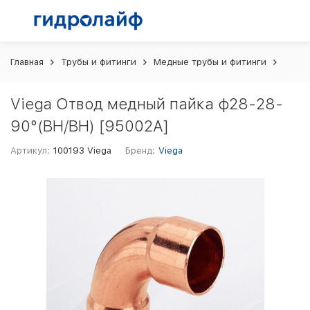
Главная
Трубы и фитинги
Медные трубы и фитинги
Viega
Viega Отвод медный пайка ф28-28-
90°(ВН/ВН) [95002A]
Артикул:
100193 Viega
Бренд:
Viega