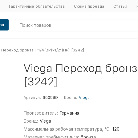
Гарантийные обязательства
Схема проезда
Статьи
ов
 Переход бронза 1"1/4(ВР)х1/2"(НР) [3242]
Viega Переход бронза
[3242]
Артикул:
650889
Бренд:
Viega
Производитель:
Германия
Бренд:
Viega
Максимальная рабочая температура, °С:
120
Материал трубы/фитинга:
бронза