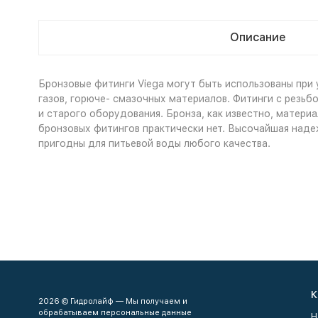
Описание
Бронзовые фитинги Viega могут быть использованы при
газов, горюче- смазочных материалов. Фитинги с резьб
и старого оборудования. Бронза, как известно, матери
бронзовых фитингов практически нет. Высочайшая надеж
пригодны для питьевой воды любого качества.
К
2026 © Гидролайф — Мы получаем и
обрабатываем персональные данные
Н