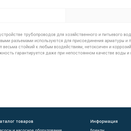
 устройстве трубопроводов для хозяйственного и питьевого во
овыми разъемами используются для присоединения арматуры и п
ал весьма стойкий к любым воздействиям, нетоксичен и коррози
ность гарантируется даже при непостоянном качестве воды и п
аталог товаров
Информация
асосы и насосное оборудование
Бренды