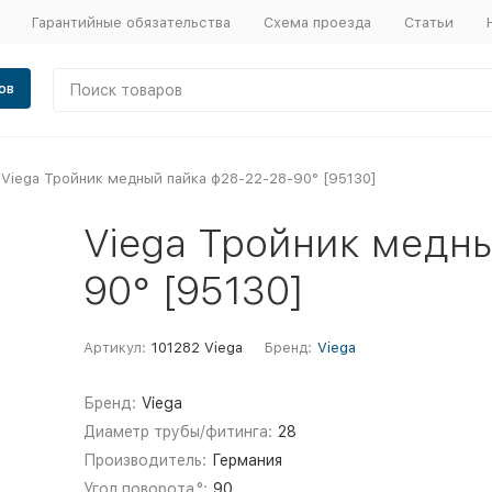
Гарантийные обязательства
Схема проезда
Статьи
ов
Viega Тройник медный пайка ф28-22-28-90° [95130]
Viega Тройник медн
90° [95130]
Артикул:
101282 Viega
Бренд:
Viega
Бренд:
Viega
Диаметр трубы/фитинга:
28
Производитель:
Германия
Угол поворота,°:
90