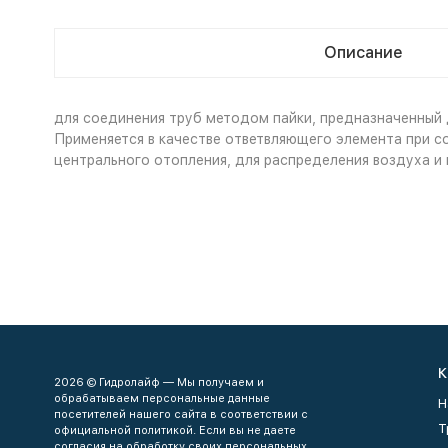
Описание
для соединения труб методом пайки, предназначенный
Применяется в качестве ответвляющего элемента при с
центрального отопления, для распределения воздуха и
К
2026 © Гидролайф — Мы получаем и
обрабатываем персональные данные
Н
посетителей нашего сайта в соответствии с
Т
официальной политикой. Если вы не даете
согласия на обработку своих персональных