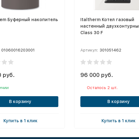
tem Буферный накопитель
Italtherm Котел газовый
настенный двухконтурный
Class 30 F
01060016203001
Артикул:
301051462
 руб.
96 000 руб.
ичии
Осталось 2 шт.
В корзину
В корзину
Купить в 1 клик
Купить в 1 клик