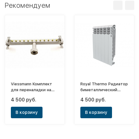
Рекомендуем
Viessmann Комплект
Royal Thermo Радиатор
для переналадки на
биметаллический
сжиженный газ Р
Revolution Bimetall
4 500 руб.
4 500 руб.
24кВт (закрытая
500х6 (боковое)
камера)
В корзину
В корзину