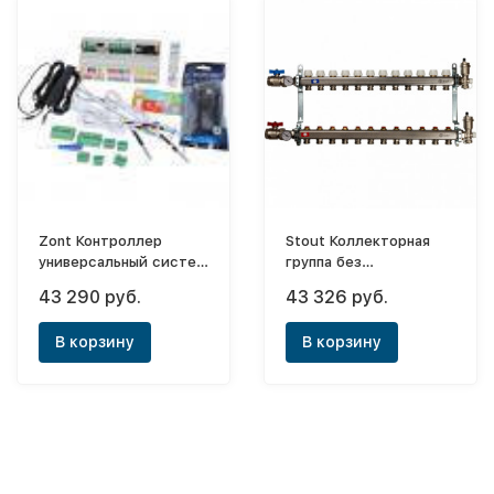
Zont Контроллер
Stout Коллекторная
универсальный систем
группа без
отопления
расходомеров, с
43 290 руб.
43 326 руб.
расширенный H-2000
регулировочными
(729)
вентилями 1"x3/4" - 12
В корзину
В корзину
выходов