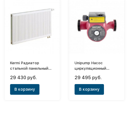
Kermi Радиатор
Unipump Насос
стальной панельный
циркуляционный
Profil-V FTV
(отопл.) UPC 32-120
29 430 руб.
29 495 руб.
12х500х2000
(220)
В корзину
В корзину