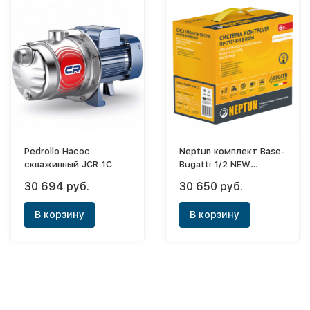
Pedrollo Насос
Neptun комплект Base-
скважинный JCR 1C
Bugatti 1/2 NEW
(модуль упр.1шт+датч.
30 694 руб.
30 650 руб.
пров.3шт+кран с
эл.привод.220В.2шт)
В корзину
В корзину