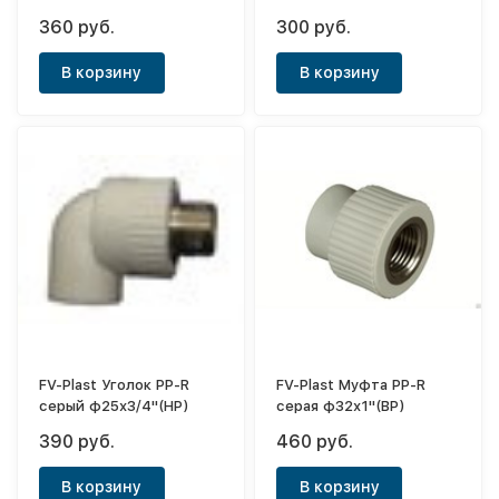
внутренней армировкой
360 руб.
300 руб.
PP-RCT Stabioxy PN20
серая ф25х2,8
В корзину
В корзину
FV-Plast Уголок PP-R
FV-Plast Муфта PP-R
серый ф25х3/4"(НР)
серая ф32х1"(ВР)
390 руб.
460 руб.
В корзину
В корзину