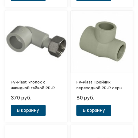
FV-Plast Уголок с
FV-Plast Тройник
накидной гайкой PP-R
переходной PP-R серый
серый ф25-3/4"(ВР)-90°
ф32-20-32
370 руб.
80 руб.
В корзину
В корзину