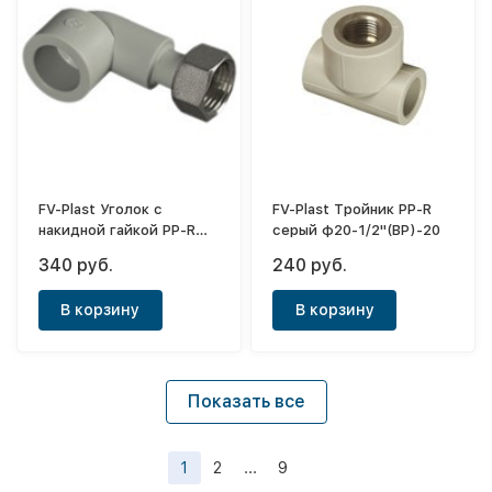
FV-Plast Уголок с
FV-Plast Тройник PP-R
накидной гайкой PP-R
серый ф20-1/2"(ВР)-20
серый ф20-3/4"(ВР)-90°
340 руб.
240 руб.
В корзину
В корзину
Показать все
1
2
...
9