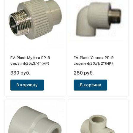
FV-Plast Муфта PP-R
FV-Plast Уголок PP-R
серая ф25х3/4"(НР)
серый ф20х1/2"(НР)
330 руб.
280 руб.
В корзину
В корзину