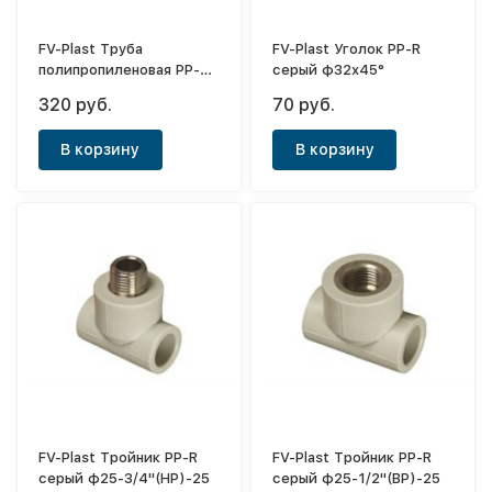
FV-Plast Труба
FV-Plast Уголок PP-R
полипропиленовая PP-
серый ф32х45°
RCT Hot PN20 серая
320 руб.
70 руб.
ф32х4,4
В корзину
В корзину
FV-Plast Тройник PP-R
FV-Plast Тройник PP-R
серый ф25-3/4"(НР)-25
серый ф25-1/2"(ВР)-25