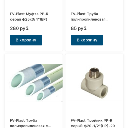
FV-Plast Муфта PP-R
FV-Plast Труба
серая ф25х3/4"(ВР)
полипропиленовая
Classic S5 SDR11 PN10
280 руб.
85 руб.
серая ф25х2,3
В корзину
В корзину
FV-Plast Труба
FV-Plast Тройник PP-R
полипропиленовая с
серый ф20-1/2"(НР)-20