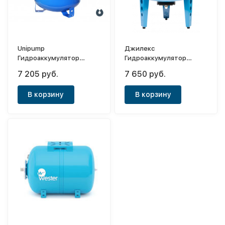
Unipump
Джилекс
Гидроаккумулятор
Гидроаккумулятор
вертикальный 80л
вертикальный 80 ВПк
7 205 руб.
7 650 руб.
(мембрана EPDM и
(комбинированный
фланцем.нерж.)
фланец) (Снят с
В корзину
В корзину
производства)