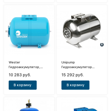
Wester
Unipump
Гидроаккумулятор,
Гидроаккумулятор
горизонтальный WAO 80
горизонтальный 80л
10 283 руб.
15 292 руб.
(0-14-0990)
(мембрана EPDM,нерж.)
В корзину
В корзину