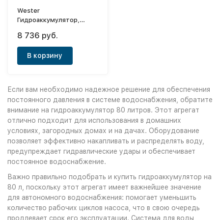
Wester
Гидроаккумулятор,
горизонтальный Premium
8 736 руб.
WAO 80
(нерж.контрфланец) 1-
В корзину
14-0250
Если вам необходимо надежное решение для обеспечения
постоянного давления в системе водоснабжения, обратите
внимание на гидроаккумулятор 80 литров. Этот агрегат
отлично подходит для использования в домашних
условиях, загородных домах и на дачах. Оборудование
позволяет эффективно накапливать и распределять воду,
предупреждает гидравлические удары и обеспечивает
постоянное водоснабжение.
Важно правильно подобрать и купить гидроаккумулятор на
80 л, поскольку этот агрегат имеет важнейшее значение
для автономного водоснабжения: помогает уменьшить
количество рабочих циклов насоса, что в свою очередь
продлевает срок его эксплуатации. Система для воды