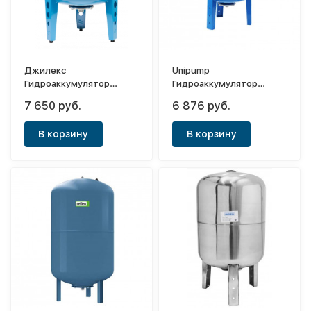
Джилекс
Unipump
Гидроаккумулятор
Гидроаккумулятор
вертикальный 80 В
вертикальный 80л
7 650 руб.
6 876 руб.
(металлический
(мембрана EPDM)
фланец) (Снят с
В корзину
В корзину
производства)