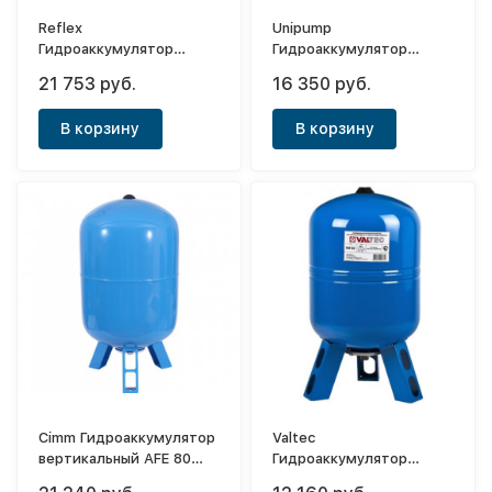
Reflex
Unipump
Гидроаккумулятор
Гидроаккумулятор
вертикальный DE 80
вертикальный 80л
21 753 руб.
16 350 руб.
(синий)
(мембрана EPDM,нерж.)
В корзину
В корзину
Cimm Гидроаккумулятор
Valtec
вертикальный AFE 80
Гидроаккумулятор
(синий)
вертикальный AV 80л