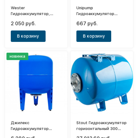
Wester
Unipump
Гидроаккумулятор,
Гидроаккумулятор
вертикальный WAV 8 (0-
вертикальный 2л
2 050 руб.
667 руб.
14-1020)
(мембрана EPDM)
В корзину
В корзину
новинка
Джилекс
Stout Гидроаккумулятор
Гидроаккумулятор
горизонтальный 300
вертикальный 80 В
(синий)