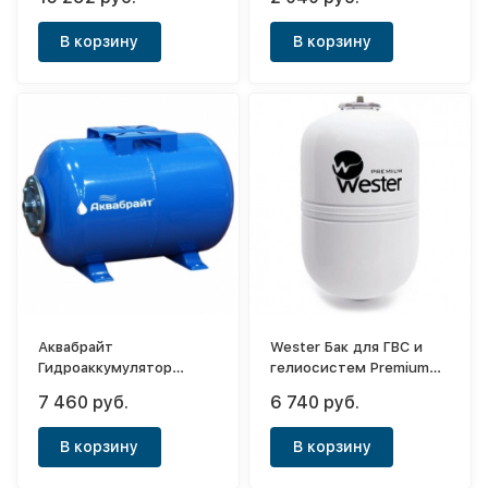
(мембрана EPDM,нерж.)
(мембрана EPDM и
фланец сталь.)
В корзину
В корзину
Аквабрайт
Wester Бак для ГВС и
Гидроаккумулятор
гелиосистем Premium
горизонтальный ГМ-100Г
WDV 35 (0-14-0390)
7 460 руб.
6 740 руб.
(мембрана EPDM и
фланец сталь.)
В корзину
В корзину