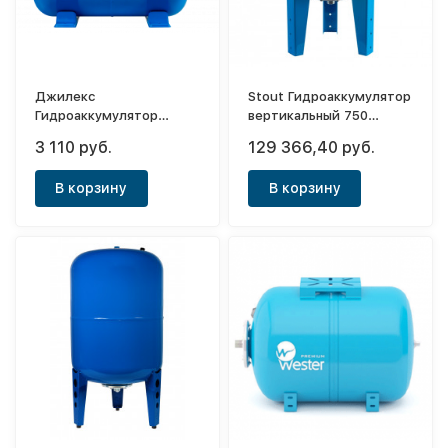
Джилекс
Stout Гидроаккумулятор
Гидроаккумулятор
вертикальный 750
горизонтальный 24 Г
(синий)
3 110 руб.
129 366,40 руб.
«ХИТ»
В корзину
В корзину