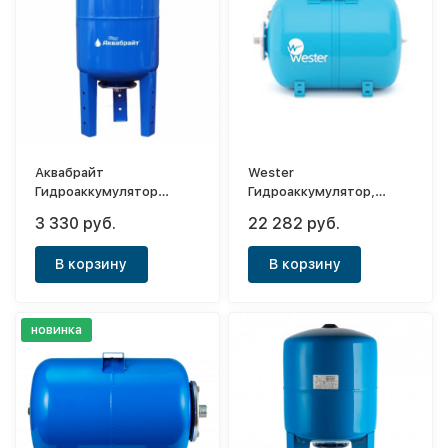
Аквабрайт
Wester
Гидроаккумулятор
Гидроаккумулятор,
вертикальный ГМ-36В
горизонтальный WAO
3 330 руб.
22 282 руб.
(мембрана EPDM и
150 (0-14-0997X)
фланец сталь.)
В корзину
В корзину
новинка