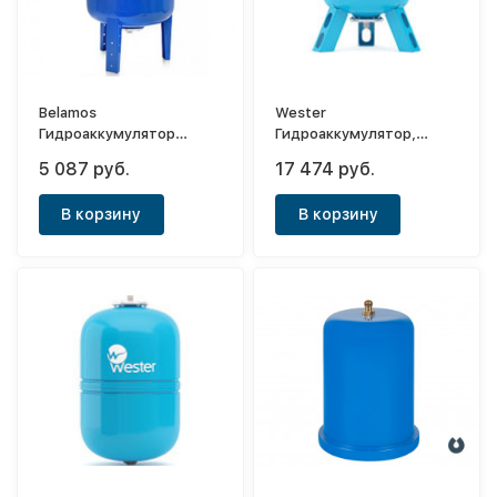
Belamos
Wester
Гидроаккумулятор
Гидроаккумулятор,
вертикальный 50VT
вертикальный WAV 150
5 087 руб.
17 474 руб.
(синий)
В корзину
В корзину