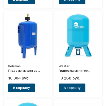
Belamos
Wester
Гидроаккумулятор
Гидроаккумулятор,
вертикальный 100VT
вертикальный WAV 80
10 304 руб.
10 268 руб.
(синий)
(0-14-1120)
В корзину
В корзину