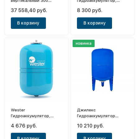
вертикальный 300
Гидроаккумулятор,
(синий)
вертикальный WAV 50
37 558,40 руб.
8 300 руб.
(0-14-1100)
В корзину
В корзину
новинка
Wester
Джилекс
Гидроаккумулятор,
Гидроаккумулятор
вертикальный WAV 35
вертикальный 100 В
4 676 руб.
10 210 руб.
(0-14-1080)
«ХИТ»
В корзину
В корзину