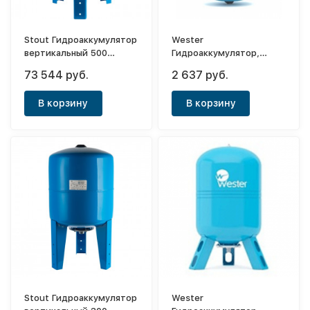
Stout Гидроаккумулятор
Wester
вертикальный 500
Гидроаккумулятор,
(синий)
вертикальный WAV 18
73 544 руб.
2 637 руб.
(0-14-1040)
В корзину
В корзину
Stout Гидроаккумулятор
Wester