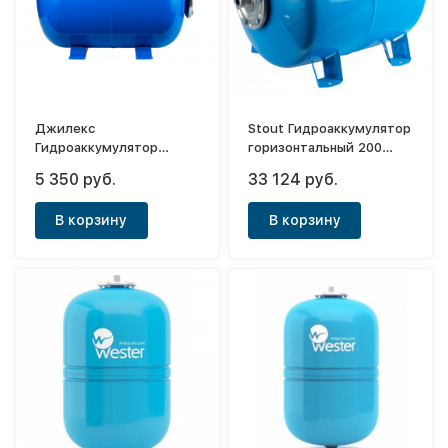
Джилекс
Stout Гидроаккумулятор
Гидроаккумулятор
горизонтальный 200
горизонтальный 50 Г
(синий)
5 350 руб.
33 124 руб.
«ХИТ»
В корзину
В корзину