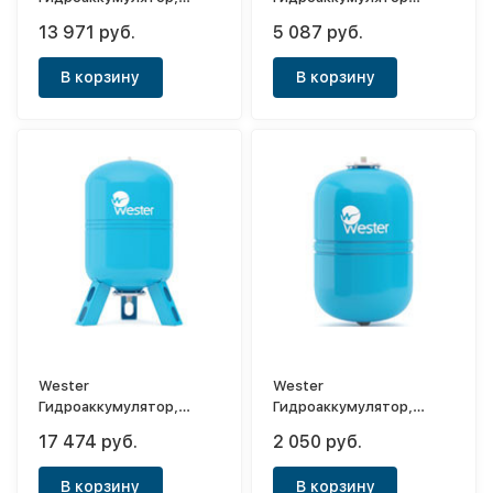
горизонтальный WAO
вертикальный 50VT
13 971 руб.
5 087 руб.
100 (0-14-0995)
(синий)
В корзину
В корзину
Wester
Wester
Гидроаккумулятор,
Гидроаккумулятор,
вертикальный WAV 150
вертикальный WAV 8 (0-
17 474 руб.
2 050 руб.
14-1020)
В корзину
В корзину