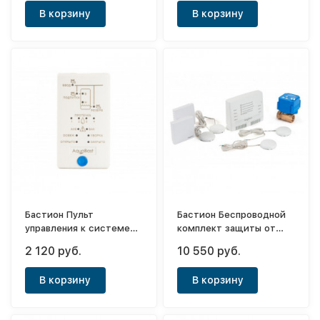
В корзину
В корзину
Бастион Пульт
Бастион Беспроводной
управления к системе
комплект защиты от
Aquabast
протечек воды Aquabast
2 120 руб.
10 550 руб.
Коттедж 1"-RF
В корзину
В корзину