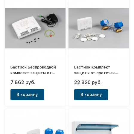
Бастион Беспроводной
Бастион Комплект
комплект защиты от
защиты от протечек
протечек воды Aquabast
Aquabast Line Квартира
7 862 руб.
22 820 руб.
C-RF
1/2"
В корзину
В корзину