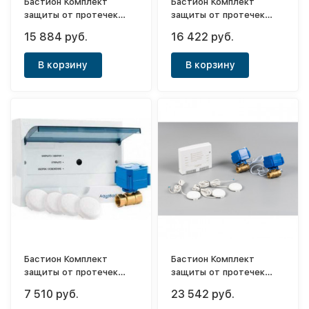
Бастион Комплект
Бастион Комплект
защиты от протечек
защиты от протечек
Aquabast Line Коттедж
Aquabast Line Коттедж
15 884 руб.
16 422 руб.
1/2"
3/4"
В корзину
В корзину
Бастион Комплект
Бастион Комплект
защиты от протечек
защиты от протечек
Aquabast Коттедж 2
Aquabast Line Квартира
7 510 руб.
23 542 руб.
3/4"