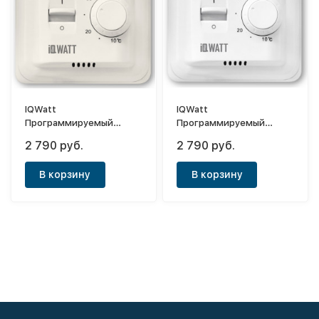
IQWatt
IQWatt
Программируемый
Программируемый
терморегулятор
терморегулятор
2 790 руб.
2 790 руб.
Thermostat M (слоновая
Thermostat M (белый)
кость)
В корзину
В корзину