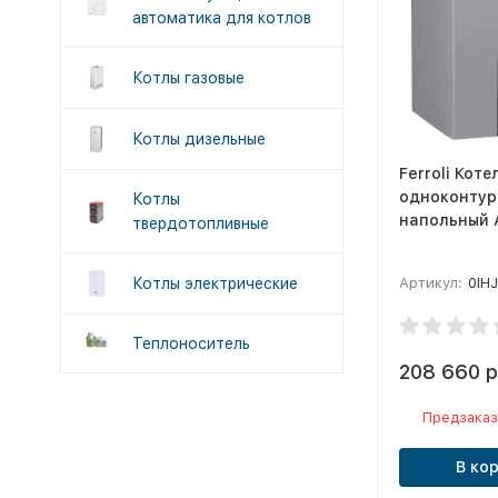
автоматика для котлов
Котлы газовые
Котлы дизельные
Ferroli Коте
одноконтур
Котлы
напольный A
твердотопливные
Котлы электрические
Артикул:
0IH
Теплоноситель
208 660 р
Предзаказ
В ко