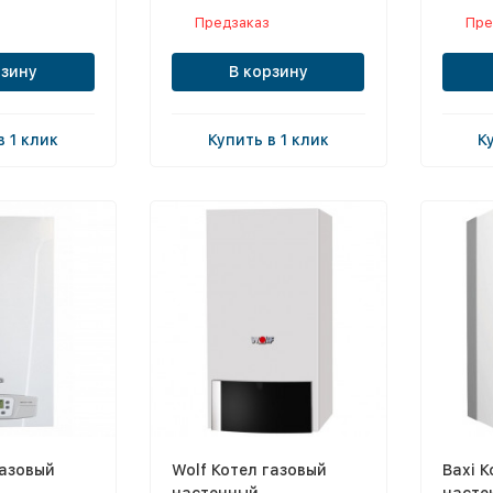
Предзаказ
Пре
рзину
В корзину
в 1 клик
Купить в 1 клик
К
газовый
Wolf Котел газовый
Baxi К
настенный
насте