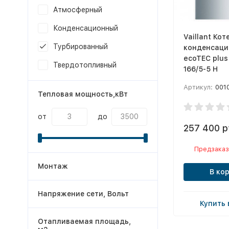
Атмосферный
Конденсационный
Vaillant Кот
Турбированный
конденсаци
ecoTEC plus
Твердотопливный
166/5-5 H
Артикул:
001
Тепловая мощность,кВт
от
до
257 400 р
Предзаказ
Монтаж
В ко
Напряжение сети, Вольт
Купить 
Отапливаемая площадь,