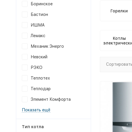
Боринское
Горелки
Бастион
ИШМА
Лемакс
Котлы
электрическ
Механик Энерго
Невский
Сортировать
РЭКО
Теплотех
Теплодар
Элемент Комфорта
Показать ещё
Тип котла