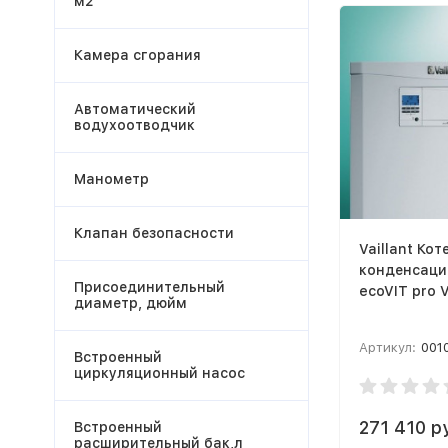
м2
Камера сгорания
Автоматический
водухоотводчик
Манометр
Клапан безопасности
Vaillant Кот
конденсаци
Присоединительный
ecoVIT pro 
диаметр, дюйм
Артикул:
001
Встроенный
циркуляционный насос
271 410 р
Встроенный
расширительный бак,л