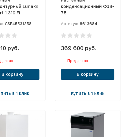
онтурный Luna-3
конденсационный CGB-
t 1.310 Fi
75
л:
CSE45531358-
Артикул:
8613684
10 руб.
369 600 руб.
дзаказ
Предзаказ
В корзину
В корзину
упить в 1 клик
Купить в 1 клик