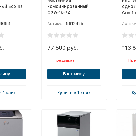
ный Eco 4s
комбинированный
однок
CGG-1K-24
Comfor
9668--
Артикул:
8612485
Артику
б.
77 500 руб.
113 8
Предзаказ
Пре
рзину
В корзину
в 1 клик
Купить в 1 клик
К