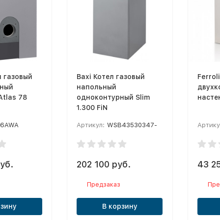
л газовый
Baxi Котел газовый
Ferrol
ный
напольный
двухк
tlas 78
oдноконтурный Slim
настен
1.300 FiN
J6AWA
Артикул:
WSB43530347-
Артику
уб.
202 100 руб.
43 2
Предзаказ
Пре
рзину
В корзину