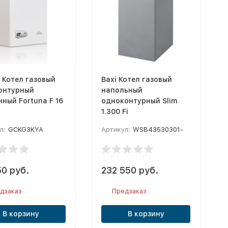
i Котел газовый
Baxi Котел газовый
онтурный
напольный
ный Fortuna F 16
oдноконтурный Slim
1.300 Fi
л:
GCKG3KYA
Артикул:
WSB43530301-
50 руб.
232 550 руб.
дзаказ
Предзаказ
В корзину
В корзину