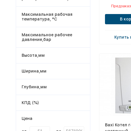
Предзаказ
Максимальная рабочая
температура, °С
В ко
Максимальное рабочее
Купить 
давление,бар
Высота,мм
Ширина,мм
Глубина,мм
КПД (%)
Цена
Baxi Котел 
настенный