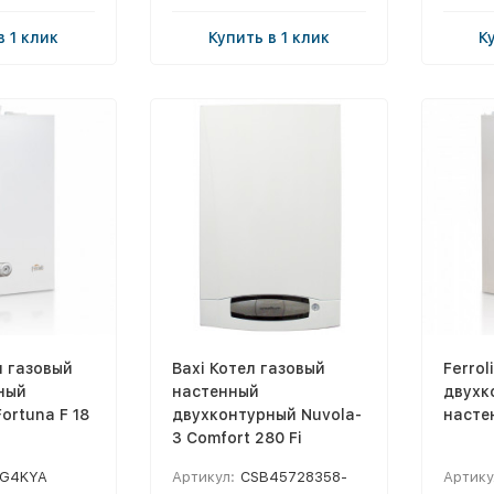
в 1 клик
Купить в 1 клик
К
л газовый
Baxi Котел газовый
Ferrol
ный
настенный
двухк
ortuna F 18
двухконтурный Nuvola-
настен
3 Comfort 280 Fi
G4KYA
Артикул:
CSB45728358-
Артику