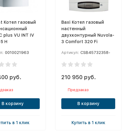
nt Котел газовый
Baxi Котел газовый
нсационный
настенный
 plus VU INT IV
двухконтурный Nuvola-
-5 H
3 Comfort 320 Fi
л:
0010021963
Артикул:
CSB45732358-
400 руб.
210 950 руб.
дзаказ
Предзаказ
В корзину
В корзину
упить в 1 клик
Купить в 1 клик