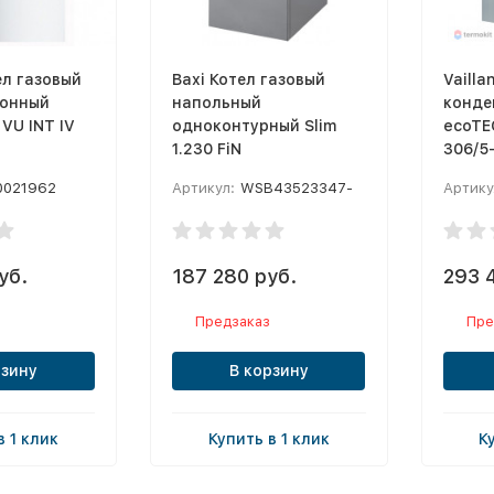
ел газовый
Baxi Котел газовый
Vailla
онный
напольный
конде
 VU INT IV
oдноконтурный Slim
ecoTEC
1.230 FiN
306/5
0021962
Артикул:
WSB43523347-
Артику
уб.
187 280 руб.
293 
Предзаказ
Пре
рзину
В корзину
в 1 клик
Купить в 1 клик
К