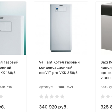
ел газовый
Vaillant Котел газовый
Baxi К
онный
конденсационный
напол
VKK 186/5
ecoVIT pro VKK 356/5
oднок
2.300 
0019519
Артикул:
0010019521
Артику
уб.
340 920 руб.
328 