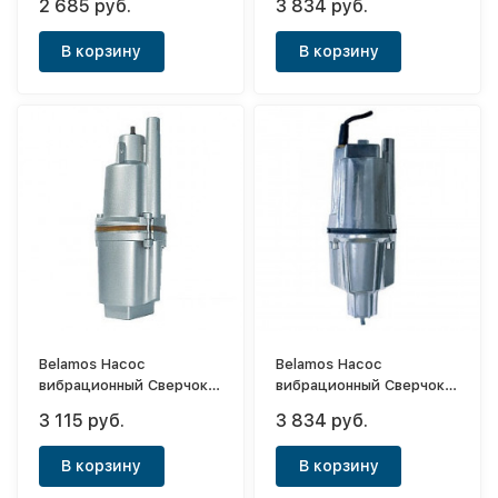
2 685 руб.
3 834 руб.
забор воды)
забор воды)
В корзину
В корзину
Belamos Насос
Belamos Насос
вибрационный Сверчок
вибрационный Сверчок
БВ028-25м (верхний
БВ012-40м (нижний
3 115 руб.
3 834 руб.
забор воды)
забор воды)
В корзину
В корзину