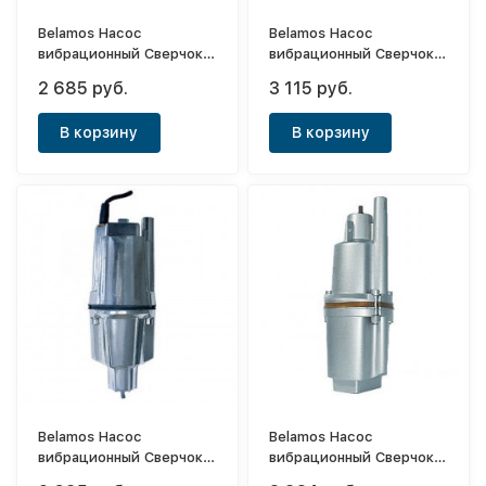
Belamos Насос
Belamos Насос
вибрационный Сверчок
вибрационный Сверчок
БВ028-10м (верхний
БВ012-25м (нижний
2 685 руб.
3 115 руб.
забор воды)
забор воды)
В корзину
В корзину
Belamos Насос
Belamos Насос
вибрационный Сверчок
вибрационный Сверчок
БВ012-10м (нижний
БВ028-40м (верхний