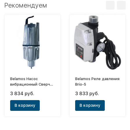
Рекомендуем
Belamos Насос
Belamos Реле давления
вибрационный Сверчок
Brio-5
БВ012-40м (нижний
3 834 руб.
3 833 руб.
забор воды)
В корзину
В корзину