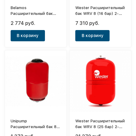
Belamos
Wester Расширительный
Расширительный бак
бак WRV 8 (16 бар) 2-
(экспанзомат) плоский
14-0200
2 774 руб.
7 310 руб.
8FL (красный)
В корзину
В корзину
Unipump
Wester Расширительный
Расширительный бак 8
бак WRV 8 (25 бар) 2-
(красный)
14-0300