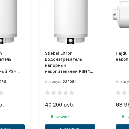
n
Stiebel Eltron
Hajdu
атель
Водонагреватель
накоп
напорный
ный PSH
накопительный PSH 120
Trend
086
Артикул:
232084
Артику
б.
40 200 руб.
68 9
В наличии
В н