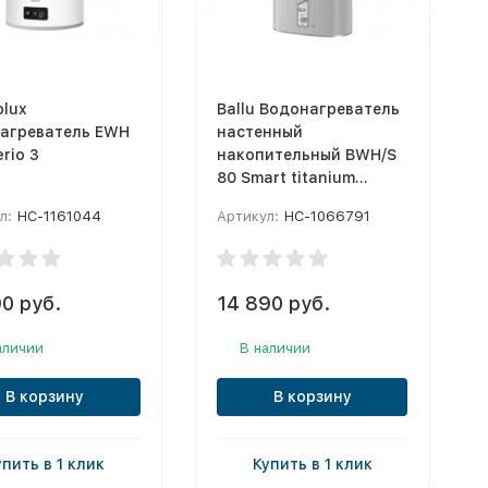
olux
Ballu Водонагреватель
агреватель EWH
настенный
erio 3
накопительный BWH/S
80 Smart titanium
edition
л:
НС-1161044
Артикул:
НС-1066791
0 руб.
14 890 руб.
аличии
В наличии
В корзину
В корзину
упить в 1 клик
Купить в 1 клик