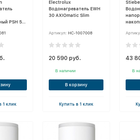
n
Electrolux
Stiebe
атель
Водонагреватель EWH
Водон
30 AXIOmatic Slim
напор
ный PSH 50
накоп
Trend
081
Артикул:
НС-1007008
Артику
б.
20 590 руб.
43 8
В наличии
В н
рзину
В корзину
в 1 клик
Купить в 1 клик
К