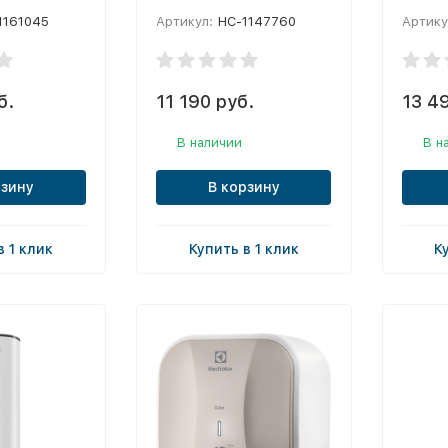
1161045
Артикул:
НС-1147760
Артику
б.
11 190 руб.
13 4
В наличии
В н
рзину
В корзину
в 1 клик
Купить в 1 клик
К