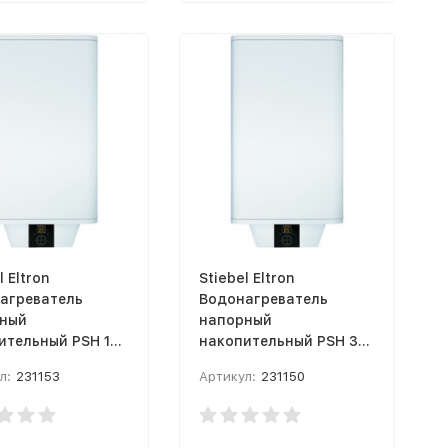
l Eltron
Stiebel Eltron
агреватель
Водонагреватель
ный
напорный
ительный PSH 100
накопительный PSH 30
sal EL
Universal EL
л:
231153
Артикул:
231150