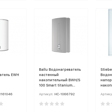
Ballu Водонагреватель
Stiebe
атель EWH
настенный
Водон
накопительный BWH/S
напор
100 Smart titanium
накоп
edition
Univer
1161046
Артикул:
НС-1066792
Артику