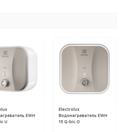
olux
Electrolux
агреватель EWH
Водонагреватель EWH
ic U
15 Q-bic O