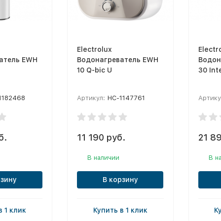
Electrolux
Electr
атель EWH
Водонагреватель EWH
Водон
10 Q-bic U
30 Int
1182468
Артикул:
НС-1147761
Артику
б.
11 190 руб.
21 89
В наличии
В н
рзину
В корзину
в 1 клик
Купить в 1 клик
К