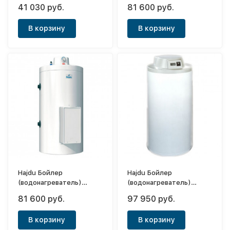
косвенного нагрева AQ
41 030 руб.
81 600 руб.
IND FC 200
В корзину
В корзину
Hajdu Бойлер
Hajdu Бойлер
(водонагреватель)
(водонагреватель)
косвенного нагрева AQ
косвенного нагрева HR-N
81 600 руб.
97 950 руб.
IND SC 150
40 160л
В корзину
В корзину