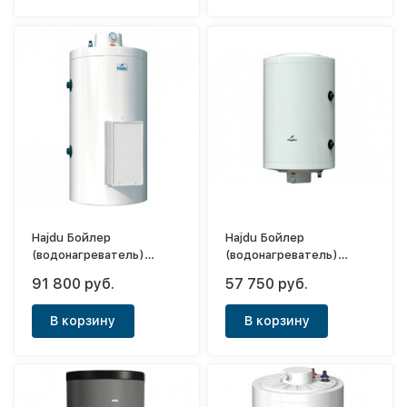
Hajdu Бойлер
Hajdu Бойлер
(водонагреватель)
(водонагреватель)
косвенного нагрева AQ
косвенного нагрева AQ
91 800 руб.
57 750 руб.
IND SC 200
IND FC 75
В корзину
В корзину