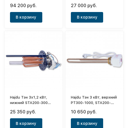
(бездымоходный) GB
фланцевый, 380В
94 200 руб.
27 000 руб.
120.2
В корзину
В корзину
Hajdu Тэн 3x1,2 кВт,
Hajdu Тэн 3 кВт, верхний
нижний STA200-300
PT300-1000, STA200-
фланцевый, 380В
1000, 1"1/2, 220В, L390
25 350 руб.
10 650 руб.
В корзину
В корзину