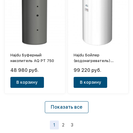
Hajdu Буферный
Hajdu Бойлер
накопитель AQ PT 750
(водонагреватель)
косвенного нагрева HR-T
48 980 руб.
99 220 руб.
40 160л
В корзину
В корзину
Показать все
1
2
3