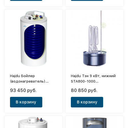
Hajdu Бойлер
Hajdu Тэн 9 кВт, нижний
(водонагреватель)
STA800-1000
косвенного нагрева HR-N
фланцевый, 380В
93 450 руб.
80 850 руб.
30 120л
В корзину
В корзину