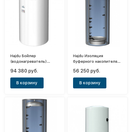
Hajdu Бойлер
Hajdu Изоляция
(водонагреватель)
буферного накопителя
косвенного нагрева HR-T
AQ PT 1000 Sm
94 380 руб.
56 250 руб.
30 120л
В корзину
В корзину