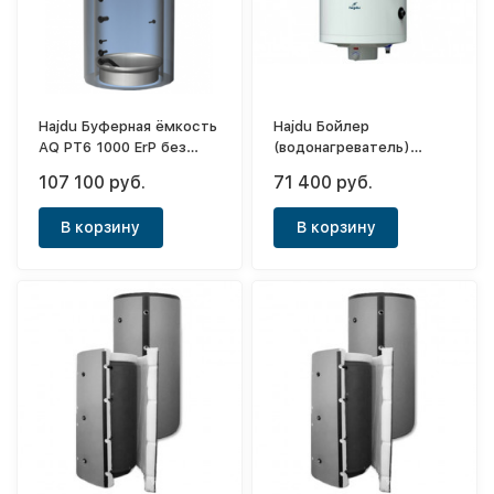
Hajdu Буферная ёмкость
Hajdu Бойлер
AQ PT6 1000 ErP без
(водонагреватель)
изоляции
косвенного нагрева AQ
107 100 руб.
71 400 руб.
IND FC 150
В корзину
В корзину