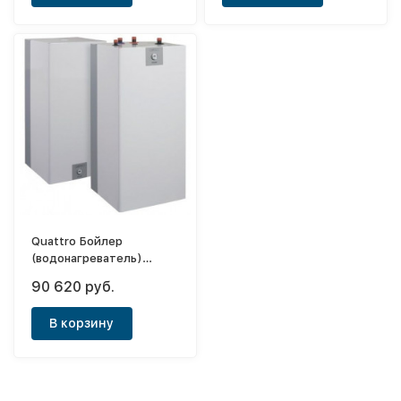
Quattro Бойлер
(водонагреватель)
косвенного нагрева OWE
90 620 руб.
100.7
В корзину