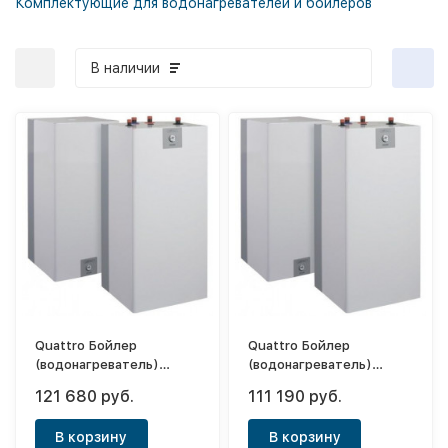
Комплектующие для водонагревателей и бойлеров
В наличии
Quattro Бойлер
Quattro Бойлер
(водонагреватель)
(водонагреватель)
косвенного нагрева OWE
косвенного нагрева OWE
121 680 руб.
111 190 руб.
200.7
150.7
В корзину
В корзину