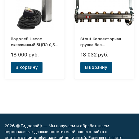
Водолей Насос
Stout Коллекторная
скважинный БЦПЭ 0,5-
группа без
40У (60/60)
расходомеров, с
18 000 руб.
18 032 руб.
клапаном вып.воздуха
и сливом 1"x3/4" - 6
В корзину
В корзину
выходов
2026 © Гидролайф — Мы получаем и обрабатываем
персональные данные посетителей нашего сайта в
соответствии с официальной политикой. Если вы не даете