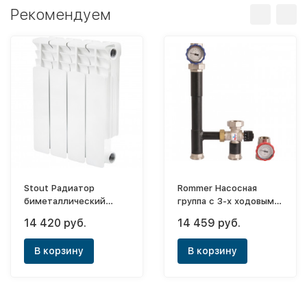
Рекомендуем
Stout Радиатор
Rommer Насосная
биметаллический
группа с 3-х ходовым
Space 350x14
приводным
14 420 руб.
14 459 руб.
(боковое)
смесителем 1" без
насоса
В корзину
В корзину