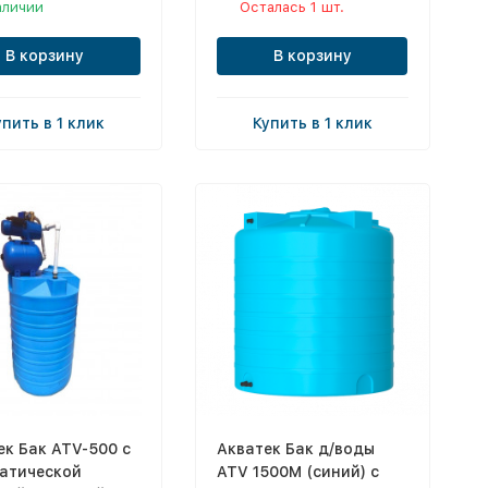
аличии
Осталась 1 шт.
В корзину
В корзину
упить в 1 клик
Купить в 1 клик
ек Бак ATV-500 с
Акватек Бак д/воды
атической
ATV 1500М (синий) с