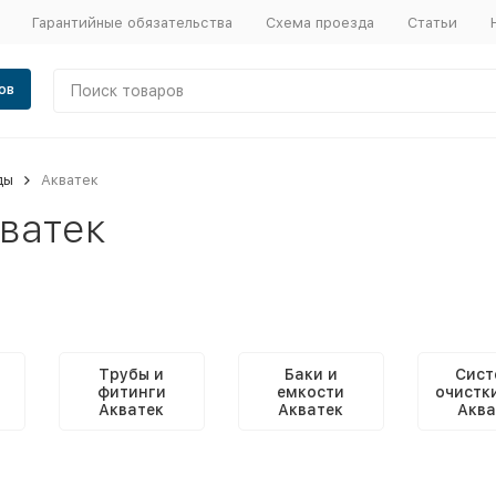
Гарантийные обязательства
Схема проезда
Статьи
ов
ды
Акватек
ватек
Трубы и
Баки и
Сист
фитинги
емкости
очистк
Акватек
Акватек
Аква