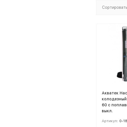
Сортировать
Акватек На
колодезный 
60 с попла
выкл.
Артикул:
0-1