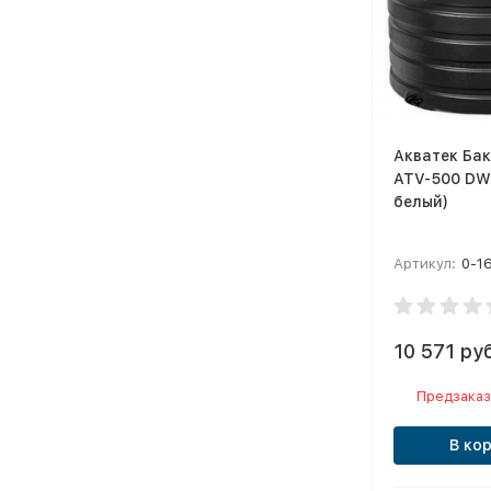
Акватек Бак
ATV-500 DW
белый)
Артикул:
0-1
10 571 ру
Предзаказ
В ко