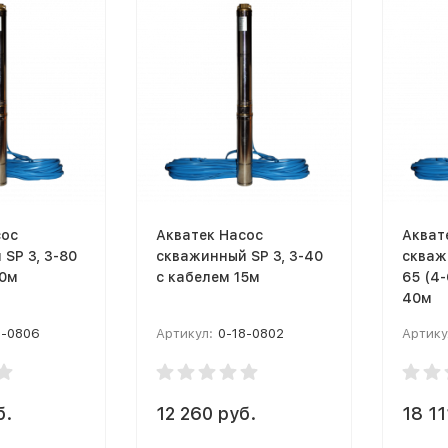
сос
Акватек Насос
Акват
SP 3, 3-80
скважинный SP 3, 3-40
скважи
50м
с кабелем 15м
65 (4-
40м
8-0806
Артикул:
0-18-0802
Артику
б.
12 260 руб.
18 11