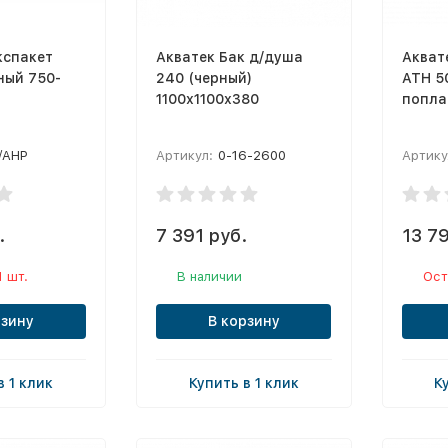
кспакет
Акватек Бак д/душа
Акват
ный 750-
240 (черный)
ATH 5
1100х1100х380
попла
/AHP
Артикул:
0-16-2600
Артику
.
7 391 руб.
13 7
1 шт.
В наличии
Ост
рзину
В корзину
в 1 клик
Купить в 1 клик
К