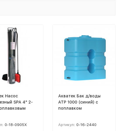
ек Насос
Акватек Бак д/воды
езный SPA 4" 2-
ATP 1000 (синий) с
поплавковым
поплавком
л:
0-18-0905X
Артикул:
0-16-2440