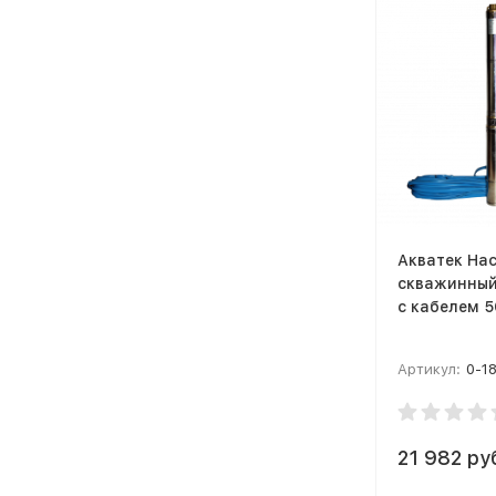
Акватек На
скважинный 
с кабелем 
Артикул:
0-1
21 982 ру