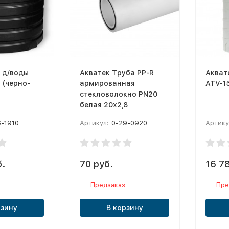
 д/воды
Акватек Труба PP-R
Акват
 (черно-
армированная
ATV-1
стекловолокно PN20
белая 20х2,8
6-1910
Артикул:
0-29-0920
Артику
б.
70 руб.
16 7
Предзаказ
Пре
рзину
В корзину