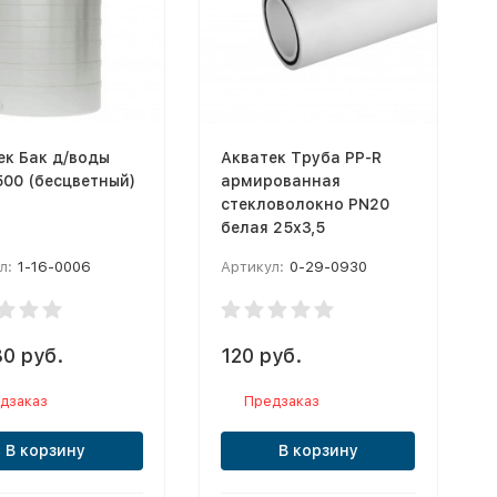
ек Бак д/воды
Акватек Труба PP-R
500 (бесцветный)
армированная
стекловолокно PN20
белая 25х3,5
л:
1-16-0006
Артикул:
0-29-0930
80 руб.
120 руб.
дзаказ
Предзаказ
В корзину
В корзину