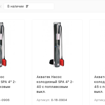
:
В наличии
сос
Акватек Насос
Акват
SPA 4" 2-
колодезный SPA 4" 2-
колод
вковым
40 с поплавковым
45 с 
выкл.
выкл.
8-0906
Артикул:
0-18-0904
Артику