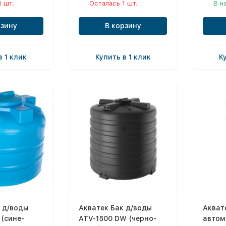
1 шт.
Осталась 1 шт.
В н
рзину
В корзину
в 1 клик
Купить в 1 клик
К
 д/воды
Акватек Бак д/воды
Акват
(сине-
ATV-1500 DW (черно-
автом