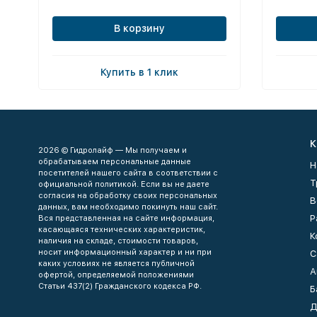
В корзину
Купить в 1 клик
К
2026 © Гидролайф — Мы получаем и
обрабатываем персональные данные
Н
посетителей нашего сайта в соответствии с
Т
официальной политикой. Если вы не даете
согласия на обработку своих персональных
В
данных, вам необходимо покинуть наш сайт.
Р
Вся представленная на сайте информация,
касающаяся технических характеристик,
К
наличия на складе, стоимости товаров,
носит информационный характер и ни при
С
каких условиях не является публичной
А
офертой, определяемой положениями
Статьи 437(2) Гражданского кодекса РФ.
Б
Д