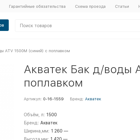
Гарантийные обязательства
Схема проезда
Статьи
ов
ды ATV 1500М (синий) с поплавком
Акватек Бак д/воды 
поплавком
Артикул:
0-16-1559
Бренд:
Акватек
Объём, л:
1500
Бренд:
Акватек
Ширина,мм:
1 260 —
Высота,мм:
1 420 —