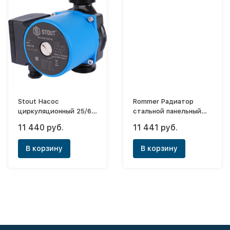
Stout Насос
Rommer Радиатор
циркуляционный 25/60
стальной панельный
(180)
Compact 22х200х1800
11 440 руб.
11 441 руб.
(боковое)
В корзину
В корзину