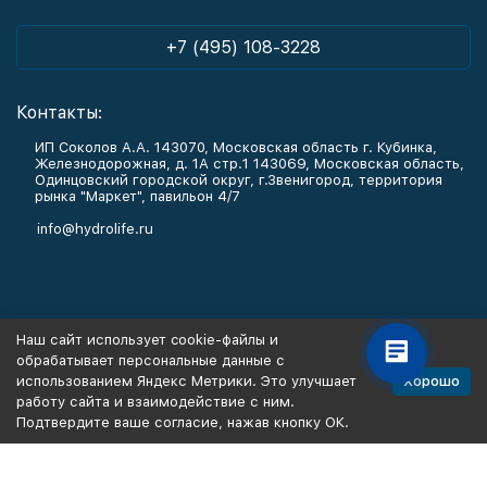
+7 (495) 108-3228
Контакты:
ИП Соколов А.А. 143070, Московская область г. Кубинка,
Железнодорожная, д. 1А стр.1 143069, Московская область,
Одинцовский городской округ, г.Звенигород, территория
рынка "Маркет", павильон 4/7
info@hydrolife.ru
Каталог товаров
Наш сайт использует cookie-файлы и
обрабатывает персональные данные с
Информация
Хорошо
использованием Яндекс Метрики. Это улучшает
работу сайта и взаимодействие с ним.
Подтвердите ваше согласие, нажав кнопку ОК.
Политика персональных данных