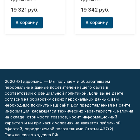
расходомеров, с
расходомерами 1"- 6
19 321 руб.
19 342 руб.
регулировочными
выходов
вентилями 1"x3/4" - 3
В корзину
В корзину
выхода
2026 © Гидролайф — Мы получаем и обрабатываем
персональные данные посетителей нашего сайта в
соответствии с официальной политикой. Если вы не даете
согласия на обработку своих персональных данных, вам
необходимо покинуть наш сайт. Вся представленная на сайте
информация, касающаяся технических характеристик, наличия
на складе, стоимости товаров, носит информационный
характер и ни при каких условиях не является публичной
офертой, определяемой положениями Статьи 437(2)
Гражданского кодекса РФ.