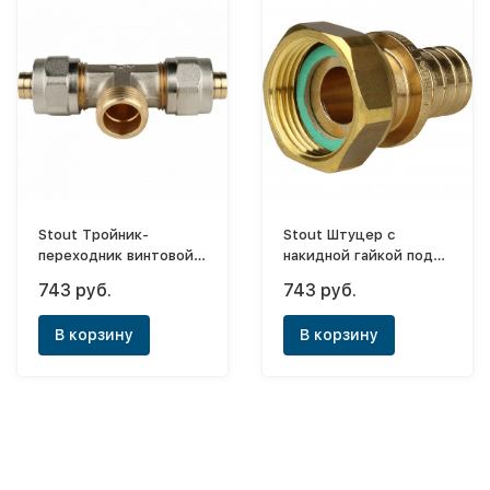
Stout Тройник-
Stout Штуцер с
переходник винтовой
накидной гайкой под
ф16х16х1/2"(НР)
плоскую прокладку
743 руб.
743 руб.
G3/4M-G1N
В корзину
В корзину