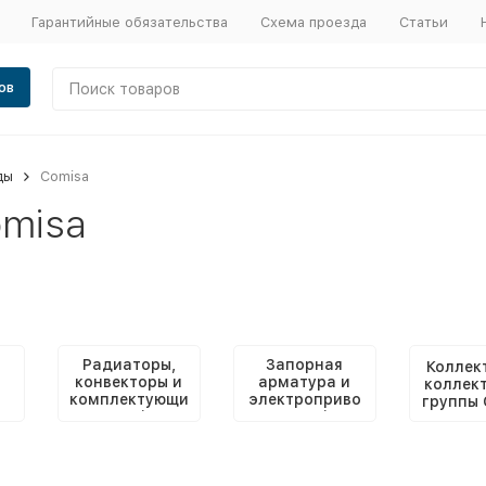
Гарантийные обязательства
Схема проезда
Статьи
ов
ды
Comisa
misa
Радиаторы,
Запорная
Коллек
конвекторы и
арматура и
коллек
комплектующи
электроприво
группы 
е Comisa
ды Comisa