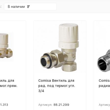
:
В наличии
тиль для
Comisa Вентиль для
Comis
мог.прям.
рад. под термог.угл.
радиа
3/4
1.313
Артикул:
88.21.299
Артику