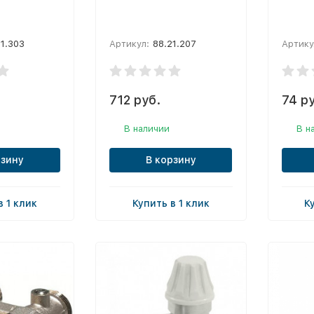
21.303
Артикул:
88.21.207
Артику
712 руб.
74 ру
В наличии
В н
рзину
В корзину
в 1 клик
Купить в 1 клик
К