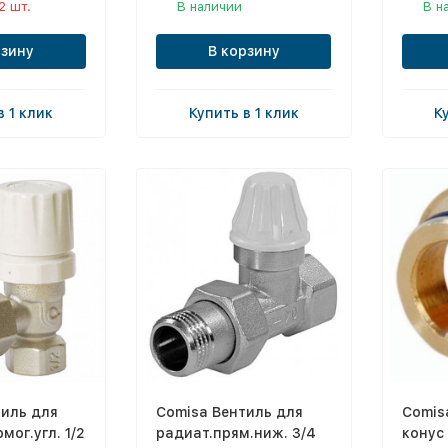
2 шт.
В наличии
В н
рзину
В корзину
в 1 клик
Купить в 1 клик
К
тиль для
Comisa Вентиль для
Comis
мог.угл. 1/2
радиат.прям.ниж. 3/4
конус