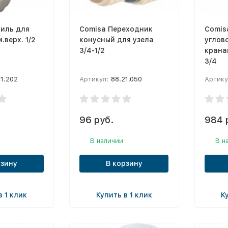
тиль для
Comisa Переходник
Comis
.верх. 1/2
конусный для узела
углово
3/4-1/2
крана
3/4
21.202
Артикул:
88.21.050
Артику
96 руб.
984 
В наличии
В н
рзину
В корзину
в 1 клик
Купить в 1 клик
К