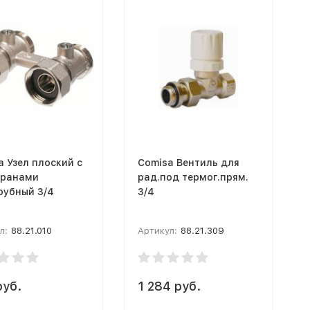
a Узел плоский с
Comisa Вентиль для
кранами
рад.под термог.прям.
рубный 3/4
3/4
л:
88.21.010
Артикул:
88.21.309
руб.
1 284 руб.