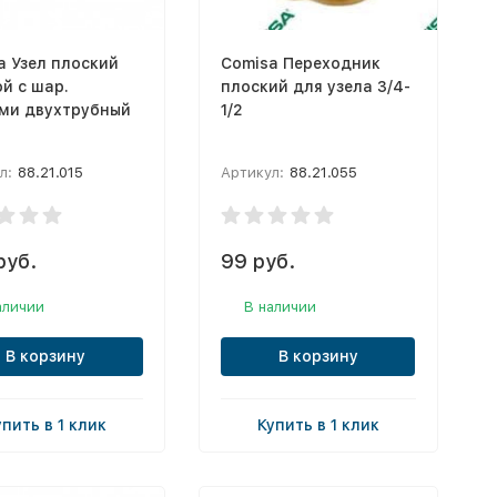
a Узел плоский
Comisa Переходник
й с шар.
плоский для узела 3/4-
ми двухтрубный
1/2
л:
88.21.015
Артикул:
88.21.055
руб.
99 руб.
аличии
В наличии
В корзину
В корзину
упить в 1 клик
Купить в 1 клик