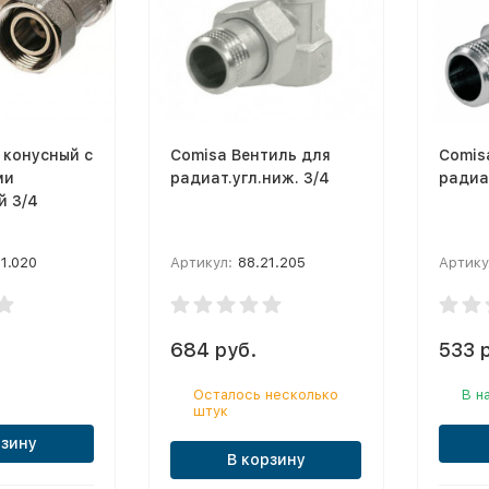
 конусный с
Comisa Вентиль для
Comis
ми
радиат.угл.ниж. 3/4
радиат
й 3/4
1.020
Артикул:
88.21.205
Артику
684 руб.
533 
Осталось несколько
В н
штук
рзину
В корзину