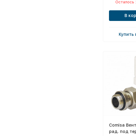
Осталось 
В ко
Купить 
Comisa Вен
рад. под тер