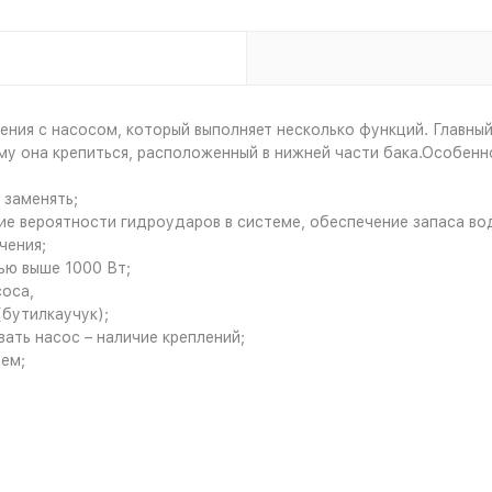
ния с насосом, который выполняет несколько функций. Главны
ому она крепиться, расположенный в нижней части бака.Особен
 заменять;
ие вероятности гидроударов в системе, обеспечение запаса во
чения;
ью выше 1000 Вт;
оса,
бутилкаучук);
ать насос – наличие креплений;
ем;