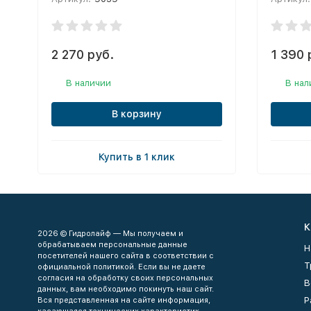
2 270 руб.
1 390 
В наличии
В нал
В корзину
Купить в 1 клик
К
2026 © Гидролайф — Мы получаем и
обрабатываем персональные данные
Н
посетителей нашего сайта в соответствии с
Т
официальной политикой. Если вы не даете
согласия на обработку своих персональных
В
данных, вам необходимо покинуть наш сайт.
Р
Вся представленная на сайте информация,