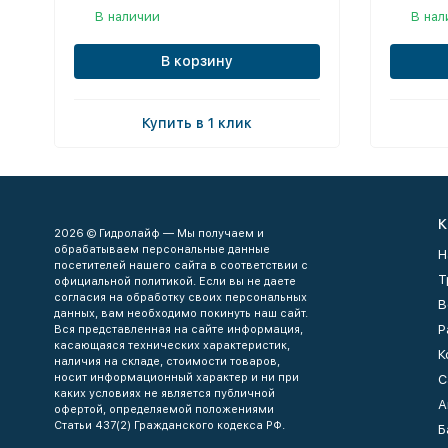
В наличии
В нал
В корзину
Купить в 1 клик
К
2026 © Гидролайф — Мы получаем и
обрабатываем персональные данные
Н
посетителей нашего сайта в соответствии с
Т
официальной политикой. Если вы не даете
согласия на обработку своих персональных
В
данных, вам необходимо покинуть наш сайт.
Р
Вся представленная на сайте информация,
касающаяся технических характеристик,
К
наличия на складе, стоимости товаров,
носит информационный характер и ни при
С
каких условиях не является публичной
А
офертой, определяемой положениями
Статьи 437(2) Гражданского кодекса РФ.
Б