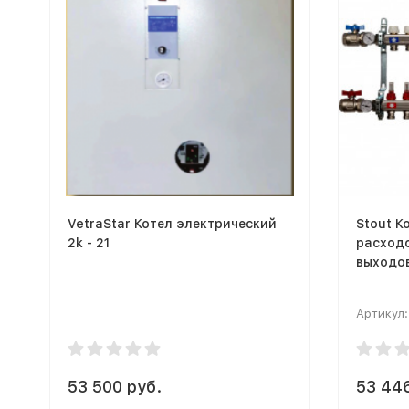
VetraStar Котел электрический
Stout К
2k - 21
расходо
выходо
Артикул:
53 500 руб.
53 44