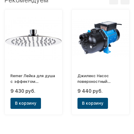
Рекомендуем
Remer Лейка для душа
Джилекс Насос
с эффектом
поверхностный
тропического дождя
Джамбо 60/35 Ч (Снят
9 430 руб.
9 440 руб.
Lux 1/2"х30см
с производства)
(круглая)
В корзину
В корзину