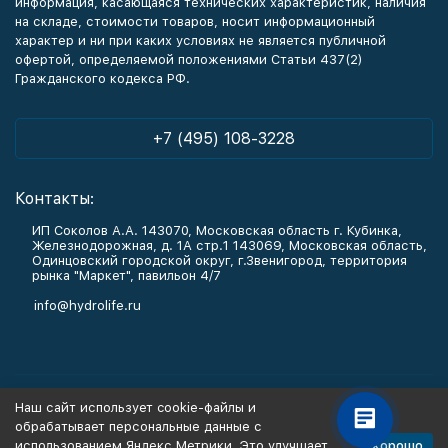
информация, касающаяся технических характеристик, наличия
на складе, стоимости товаров, носит информационный
характер и ни при каких условиях не является публичной
офертой, определяемой положениями Статьи 437(2)
Гражданского кодекса РФ.
+7 (495) 108-3228
Контакты:
ИП Соколов А.А. 143070, Московская область г. Кубинка,
Железнодорожная, д. 1А стр.1 143069, Московская область,
Одинцовский городской округ, г.Звенигород, территория
рынка "Маркет", павильон 4/7
info@hydrolife.ru
Каталог товаров
Наш сайт использует cookie-файлы и
обрабатывает персональные данные с
Информация
Хорошо
использованием Яндекс Метрики. Это улучшает