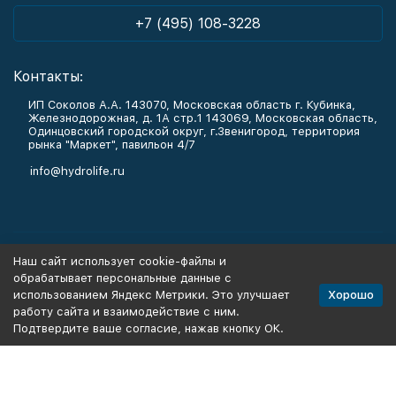
+7 (495) 108-3228
Контакты:
ИП Соколов А.А. 143070, Московская область г. Кубинка,
Железнодорожная, д. 1А стр.1 143069, Московская область,
Одинцовский городской округ, г.Звенигород, территория
рынка "Маркет", павильон 4/7
info@hydrolife.ru
Каталог товаров
Наш сайт использует cookie-файлы и
обрабатывает персональные данные с
Информация
Хорошо
использованием Яндекс Метрики. Это улучшает
работу сайта и взаимодействие с ним.
Подтвердите ваше согласие, нажав кнопку ОК.
Политика персональных данных