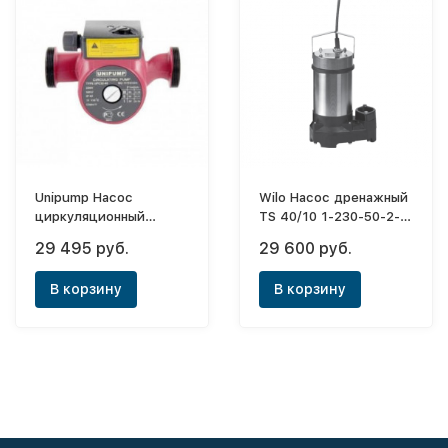
Unipump Насос
Wilo Насос дренажный
циркуляционный
TS 40/10 1-230-50-2-
(отопл.) UPC 32-120
10M KA.
29 495 руб.
29 600 руб.
(220)
В корзину
В корзину