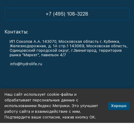
+7 (495) 108-3228
Контакты:
ИП Соколов А.А. 143070, Московская область г. Кубинка,
Железнодорожная, д. 1А стр.1 143069, Московская область,
Одинцовский городской округ, г.Звенигород, территория
рынка "Маркет", павильон 4/7
info@hydrolife.ru
Каталог товаров
Наш сайт использует cookie-файлы и
обрабатывает персональные данные с
Информация
Хорошо
использованием Яндекс Метрики. Это улучшает
работу сайта и взаимодействие с ним.
Подтвердите ваше согласие, нажав кнопку ОК.
Политика персональных данных