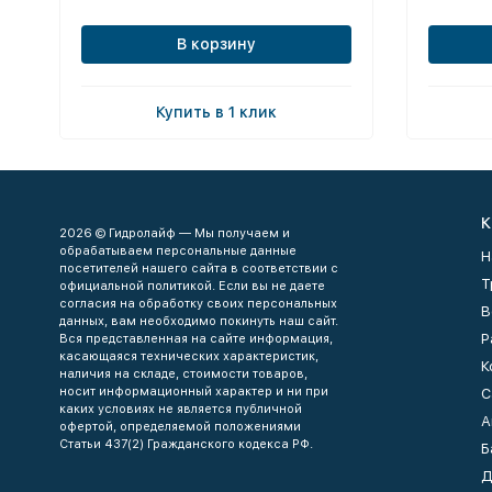
В корзину
Купить в 1 клик
К
2026 © Гидролайф — Мы получаем и
обрабатываем персональные данные
Н
посетителей нашего сайта в соответствии с
Т
официальной политикой. Если вы не даете
согласия на обработку своих персональных
В
данных, вам необходимо покинуть наш сайт.
Р
Вся представленная на сайте информация,
касающаяся технических характеристик,
К
наличия на складе, стоимости товаров,
носит информационный характер и ни при
С
каких условиях не является публичной
А
офертой, определяемой положениями
Статьи 437(2) Гражданского кодекса РФ.
Б
Д