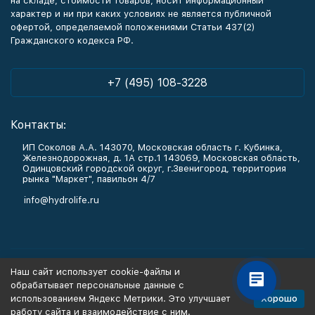
на складе, стоимости товаров, носит информационный
характер и ни при каких условиях не является публичной
офертой, определяемой положениями Статьи 437(2)
Гражданского кодекса РФ.
+7 (495) 108-3228
Контакты:
ИП Соколов А.А. 143070, Московская область г. Кубинка,
Железнодорожная, д. 1А стр.1 143069, Московская область,
Одинцовский городской округ, г.Звенигород, территория
рынка "Маркет", павильон 4/7
info@hydrolife.ru
Каталог товаров
Наш сайт использует cookie-файлы и
обрабатывает персональные данные с
Информация
Хорошо
использованием Яндекс Метрики. Это улучшает
работу сайта и взаимодействие с ним.