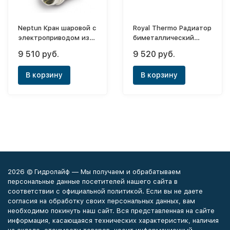
Neptun Кран шаровой с
Royal Thermo Радиатор
электроприводом из
биметаллический
нерж.стали PROF 3/4
PianoForte Noir Sable
9 510 руб.
9 520 руб.
220В
500х8 (боковое)
В корзину
В корзину
2026 © Гидролайф — Мы получаем и обрабатываем
персональные данные посетителей нашего сайта в
соответствии с официальной политикой. Если вы не даете
согласия на обработку своих персональных данных, вам
необходимо покинуть наш сайт. Вся представленная на сайте
информация, касающаяся технических характеристик, наличия