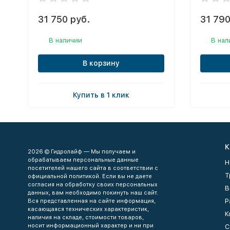
31 750 руб.
31 790
В наличии
В нал
В корзину
Купить в 1 клик
К
2026 © Гидролайф — Мы получаем и
обрабатываем персональные данные
Н
посетителей нашего сайта в соответствии с
Т
официальной политикой. Если вы не даете
согласия на обработку своих персональных
В
данных, вам необходимо покинуть наш сайт.
Р
Вся представленная на сайте информация,
касающаяся технических характеристик,
К
наличия на складе, стоимости товаров,
носит информационный характер и ни при
С