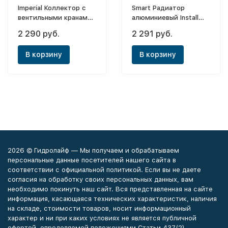
Imperial Коллектор с
Smart Радиатор
вентильными кранами
алюминиевый Install
1"х3/4"EK - 4 выхода
Easy One 350х4
2 290 руб.
2 291 руб.
(боковое)
В корзину
В корзину
2026 © Гидролайф — Мы получаем и обрабатываем
персональные данные посетителей нашего сайта в
соответствии с официальной политикой. Если вы не даете
согласия на обработку своих персональных данных, вам
необходимо покинуть наш сайт. Вся представленная на сайте
информация, касающаяся технических характеристик, наличия
на складе, стоимости товаров, носит информационный
характер и ни при каких условиях не является публичной
офертой, определяемой положениями Статьи 437(2)