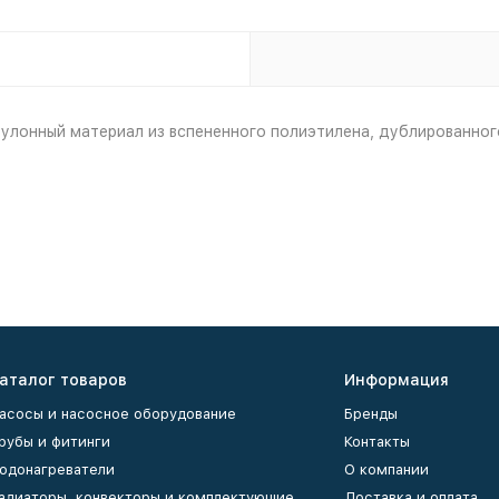
онный материал из вспененного полиэтилена, дублированного
аталог товаров
Информация
асосы и насосное оборудование
Бренды
рубы и фитинги
Контакты
одонагреватели
О компании
адиаторы, конвекторы и комплектующие
Доставка и оплата