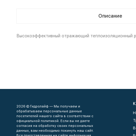
Описание
Высокоэффективный отражающий теплоизоляционный рул
К
2026 © Гидролайф — Мы получаем и
обрабатываем персональные данные
Н
посетителей нашего сайта в соответствии с
Т
официальной политикой. Если вы не даете
согласия на обработку своих персональных
В
данных, вам необходимо покинуть наш сайт.
Р
Вся представленная на сайте информация,