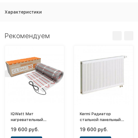
Характеристики
Рекомендуем
IQWatt Мат
Kermi Радиатор
нагревательный
стальной панельный
Climatiq - 12,0
Profil-V FTV
19 600 руб.
19 600 руб.
22х500х1000