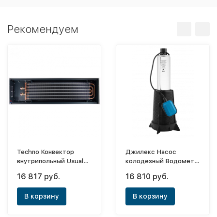
Рекомендуем
Techno Конвектор
Джилекс Насос
внутрипольный Usual
колодезный Водомет
KVZ 350х85х1000
55/50 А дф
16 817 руб.
16 810 руб.
(естественная
конвекция)
В корзину
В корзину